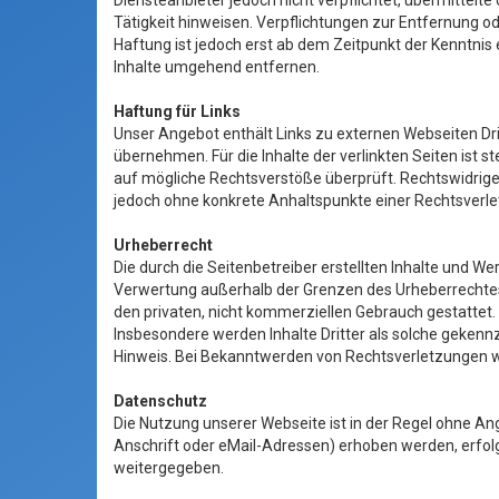
Diensteanbieter jedoch nicht verpflichtet, übermittel
Tätigkeit hinweisen. Verpflichtungen zur Entfernung 
Haftung ist jedoch erst ab dem Zeitpunkt der Kenntni
Inhalte umgehend entfernen.
Haftung für Links
Unser Angebot enthält Links zu externen Webseiten Drit
übernehmen. Für die Inhalte der verlinkten Seiten ist s
auf mögliche Rechtsverstöße überprüft. Rechtswidrige I
jedoch ohne konkrete Anhaltspunkte einer Rechtsverl
Urheberrecht
Die durch die Seitenbetreiber erstellten Inhalte und W
Verwertung außerhalb der Grenzen des Urheberrechtes b
den privaten, nicht kommerziellen Gebrauch gestattet. S
Insbesondere werden Inhalte Dritter als solche geken
Hinweis. Bei Bekanntwerden von Rechtsverletzungen w
Datenschutz
Die Nutzung unserer Webseite ist in der Regel ohne 
Anschrift oder eMail-Adressen) erhoben werden, erfolgt
weitergegeben.