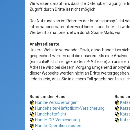
Wir weisen darauf hin, dass die Datenübertragung im I
Zugriff durch Dritte ist nicht möglich.
Der Nutzung von im Rahmen der Impressumspflicht ver
Informationsmaterialien wird hiermit ausdrücklich wide
Werbeinformationen, etwa durch Spam-Mails, vor.
Analysedienste
Unsere Website verwendet Piwik, dabei handelt es sic
gespeichert werden und die unsererseits eine Analys
(einschließlich Ihrer gekürzten IP-Adresse) an unsere
Adresse wird bei diesem Vorgang umge­hend anony­mi­si
dieser Webseite werden nicht an Dritte weitergegeben
jedoch sein, dass Sie in diesem Fall gegebenenfalls ni
Rund um den Hund
Rund um
Hunde-Versicherungen
Katz
Hundehalter-Haftpflicht-Versicherung
Katz
Hundehaftpflicht
Katz
Hunde-OP-Versicherung
Katz
Hunde-Operationskosten