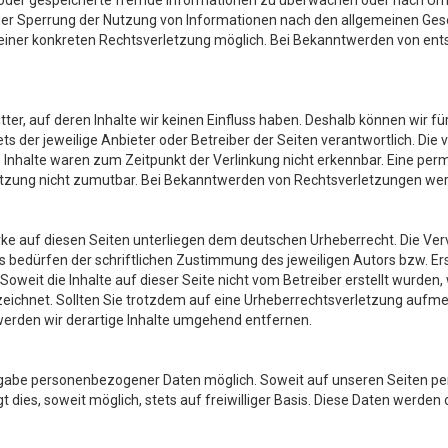
te oder gespeicherte fremde Informationen zu überwachen oder nach Um
oder Sperrung der Nutzung von Informationen nach den allgemeinen Gese
s einer konkreten Rechtsverletzung möglich. Bei Bekanntwerden von e
ter, auf deren Inhalte wir keinen Einfluss haben. Deshalb können wir f
tets der jeweilige Anbieter oder Betreiber der Seiten verantwortlich. Di
nhalte waren zum Zeitpunkt der Verlinkung nicht erkennbar. Eine perman
etzung nicht zumutbar. Bei Bekanntwerden von Rechtsverletzungen wer
erke auf diesen Seiten unterliegen dem deutschen Urheberrecht. Die Verv
edürfen der schriftlichen Zustimmung des jeweiligen Autors bzw. Erste
oweit die Inhalte auf dieser Seite nicht vom Betreiber erstellt wurden,
nzeichnet. Sollten Sie trotzdem auf eine Urheberrechtsverletzung auf
erden wir derartige Inhalte umgehend entfernen.
Angabe personenbezogener Daten möglich. Soweit auf unseren Seiten 
 dies, soweit möglich, stets auf freiwilliger Basis. Diese Daten werden