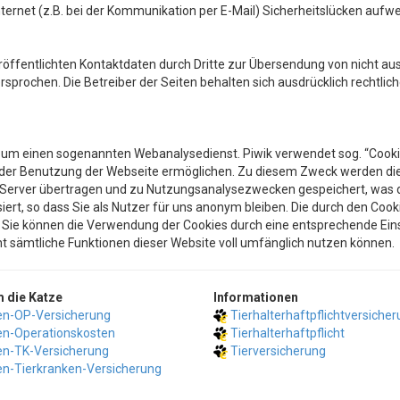
nternet (z.B. bei der Kommunikation per E-Mail) Sicherheitslücken aufw
öffentlichten Kontaktdaten durch Dritte zur Übersendung von nicht au
rsprochen. Die Betreiber der Seiten behalten sich ausdrücklich rechtlic
h um einen sogenannten Webanalysedienst. Piwik verwendet sog. “Cookie
e der Benutzung der Webseite ermöglichen. Zu diesem Zweck werden d
n Server übertragen und zu Nutzungsanalysezwecken gespeichert, was de
ert, so dass Sie als Nutzer für uns anonym bleiben. Die durch den Coo
. Sie können die Verwendung der Cookies durch eine entsprechende Eins
cht sämtliche Funktionen dieser Website voll umfänglich nutzen können.
 die Katze
Informationen
en-OP-Versicherung
Tierhalterhaftpflichtversiche
en-Operationskosten
Tierhalterhaftpflicht
en-TK-Versicherung
Tierversicherung
en-Tierkranken-Versicherung