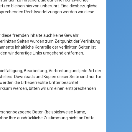
ständen zu forschen, die auf eine rechtswidrige
tzen bleiben hiervon unberührt. Eine diesbezügliche
ntsprechenden Rechtsverletzungen werden wir diese
ür diese fremden Inhalte auch keine Gewähr
e verlinkten Seiten wurden zum Zeitpunkt der Verlinkung
ente inhaltliche Kontrolle der verlinkten Seiten ist
den wir derartige Links umgehend entfernen.
ielfältigung, Bearbeitung, Verbreitung und jede Art der
llers. Downloads und Kopien dieser Seite sind nur für
 werden die Urheberrechte Dritter beachtet.
merksam werden, bitten wir um einen entsprechenden
personenbezogene Daten (beispielsweise Name,
 ohne Ihre ausdrückliche Zustimmung nicht an Dritte